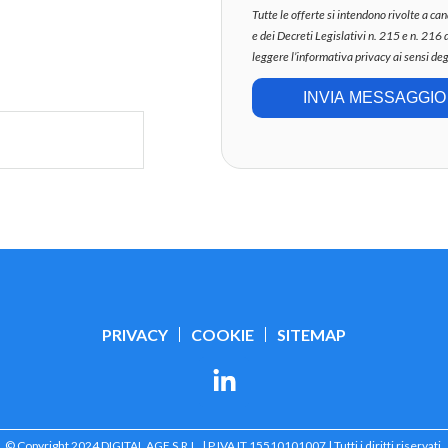
Tutte le offerte si intendono rivolte a c
e dei Decreti Legislativi n. 215 e n. 216 
leggere l’informativa privacy ai sensi de
INVIA MESSAGGIO
PRIVACY
COOKIE
SITEMAP
© Copyright 2024 DIGITAL AGE S.R.L. | P.IVA IT 15510101007 | Tutti i diritti riservati