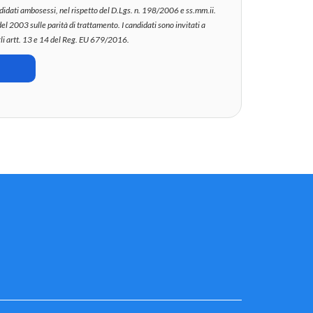
andidati ambosessi, nel rispetto del D.Lgs. n. 198/2006 e ss.mm.ii.
del 2003 sulle parità di trattamento. I candidati sono invitati a
gli artt. 13 e 14 del Reg. EU 679/2016.