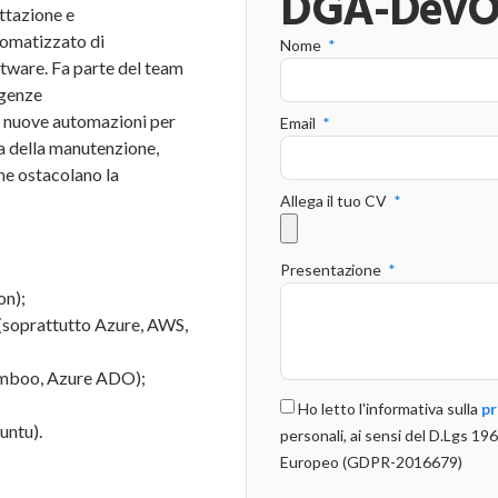
DGA-DevOp
ttazione e
omatizzato di
Nome
ftware. Fa parte del team
igenze
 nuove automazioni per
Email
upa della manutenzione,
che ostacolano la
Allega il tuo CV
Presentazione
on);
 (soprattutto Azure, AWS,
Bamboo, Azure ADO);
Ho letto l'informativa sulla
pr
untu).
personali, ai sensi del D.Lgs 
Europeo (GDPR-2016679)