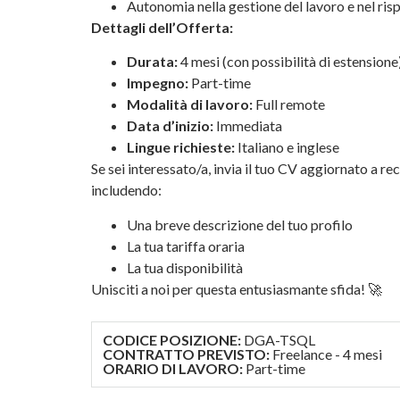
Autonomia nella gestione del lavoro e nel ris
Dettagli dell’Offerta:
Durata:
4 mesi (con possibilità di estensione
Impegno:
Part-time
Modalità di lavoro:
Full remote
Data d’inizio:
Immediata
Lingue richieste:
Italiano e inglese
Se sei interessato/a, invia il tuo CV aggiornato a r
includendo:
Una breve descrizione del tuo profilo
La tua tariffa oraria
La tua disponibilità
Unisciti a noi per questa entusiasmante sfida! 🚀
CODICE POSIZIONE:
DGA-TSQL
CONTRATTO PREVISTO:
Freelance - 4 mesi
ORARIO DI LAVORO:
Part-time