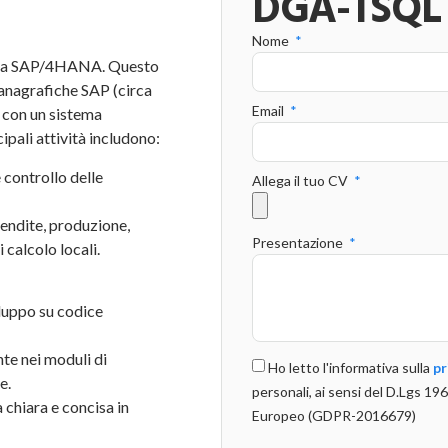
DGA-TSQL
Nome
 R3 a SAP/4HANA. Questo
 anagrafiche SAP (circa
Email
i con un sistema
ipali attività includono:
controllo delle
Allega il tuo CV
vendite, produzione,
Presentazione
 calcolo locali.
luppo su codice
te nei moduli di
Ho letto l'informativa sulla
pr
e.
personali, ai sensi del D.Lgs 
chiara e concisa in
Europeo (GDPR-2016679)