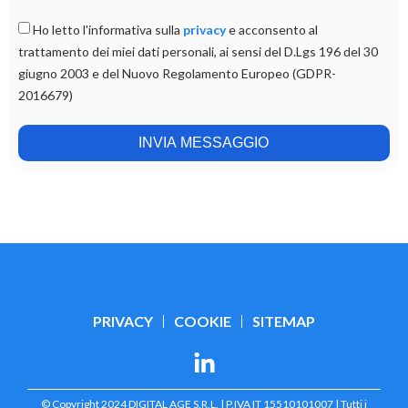
Ho letto l'informativa sulla
privacy
e acconsento al
trattamento dei miei dati personali, ai sensi del D.Lgs 196 del 30
giugno 2003 e del Nuovo Regolamento Europeo (GDPR-
2016679)
INVIA MESSAGGIO
PRIVACY
COOKIE
SITEMAP
© Copyright 2024 DIGITAL AGE S.R.L. | P.IVA IT 15510101007 | Tutti i